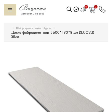
0
0
материалы на века
Фиброцементный сайдинг
Искусственный камень
Доска фиброцементная 3600*190*8 мм DECOVER
Silver
Вентилируемый фасад
Декоративные элементы
Тротуарная плитка
Террасная доска
Ступени
Сухие смеси