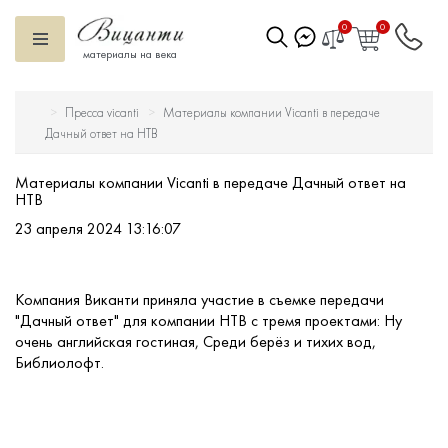
0
0
материалы на века
Пресса vicanti
Материалы компании Vicanti в передаче
Искусственный камень
Дачный ответ на НТВ
Вентилируемый фасад
Материалы компании Vicanti в передаче Дачный ответ на
НТВ
Декоративные элементы
23 апреля 2024 13:16:07
Тротуарная плитка
Компания Виканти приняла участие в съемке передачи
"Дачный ответ" для компании НТВ с тремя проектами: Ну
Террасная доска
очень английская гостиная, Среди берёз и тихих вод,
Библиолофт.
Ступени
Сухие смеси