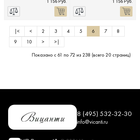
1 156 Руб.
1 156 Руб.
|<
<
2
3
4
5
6
7
8
9
10
>
>|
Показано с 61 по 72 из 238 (всего 20 страниц)
8 (495) 532-32-30
info@vicanti.ru