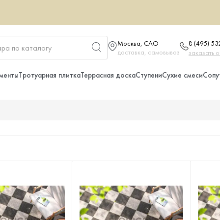
Москва, САО
8 (495) 5
доставка, самовывоз
заказать 
менты
Тротуарная плитка
Террасная доска
Ступени
Сухие смеси
Сопу