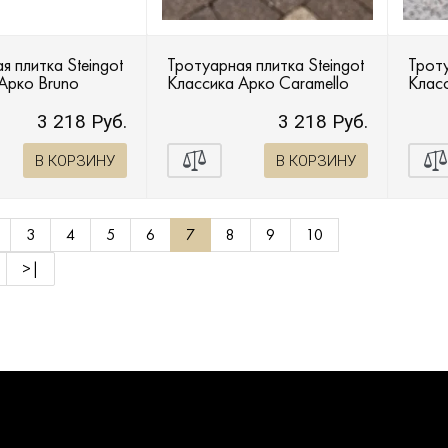
я плитка Steingot
Тротуарная плитка Steingot
Троту
Арко Bruno
Классика Арко Caramello
Класс
3 218 Руб.
3 218 Руб.
В КОРЗИНУ
В КОРЗИНУ
3
4
5
6
7
8
9
10
>|