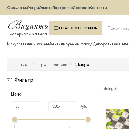
О компании
Услуги
Оплата
Портфолио
Доставка
Контакты
КАТАЛОГ
МАТЕРИАЛОВ
материалы на века
Искусственный камень
Вентилируемый фасад
Декоративные эле
Steingot
Главная
Производители
Искусственный камень
Фильтр
Вентилируемый фасад
Steingot
Цена
Декоративные элементы
-
Руб.
Тротуарная плитка