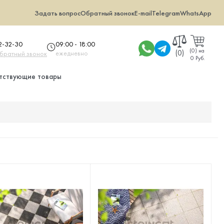
Задать вопрос
Обратный звонок
E-mail
Telegram
WhatsApp
09:00 - 18:00
32-32-30
(
0
)
на
(0)
ежедневно
обратный звонок
0 Руб.
тствующие товары