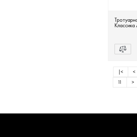
Тротуарна
Классика 
|<
<
11
>