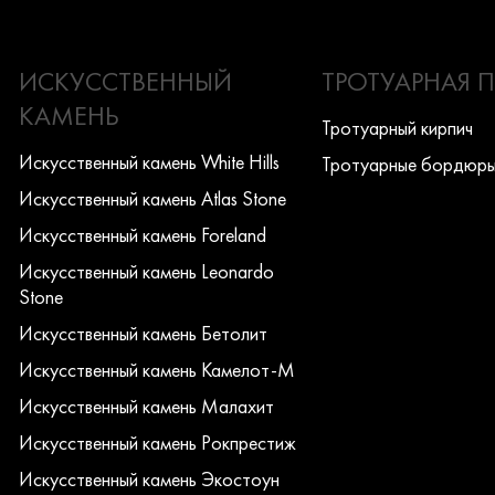
ИСКУССТВЕННЫЙ
ТРОТУАРНАЯ 
КАМЕНЬ
Тротуарный кирпич
Искусcтвенный камень White Hills
Тротуарные бордюр
Искусcтвенный камень Atlas Stone
Искусcтвенный камень Foreland
Искусcтвенный камень Leonardo
Stone
Искусcтвенный камень Бетолит
Искусcтвенный камень Камелот-М
Искусcтвенный камень Малахит
Искусcтвенный камень Рокпрестиж
Искусcтвенный камень Экостоун