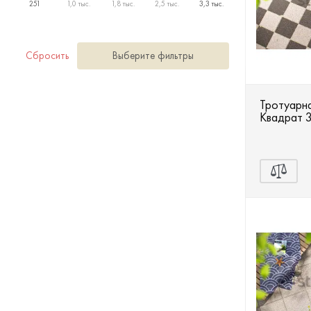
Террасная доска
251
1,0 тыс.
1,8 тыс.
2,5 тыс.
3,3 тыс.
Ступени
Сбросить
Выберите фильтры
Сухие смеси
Тротуарна
Сопутствующие товары
Квадрат 