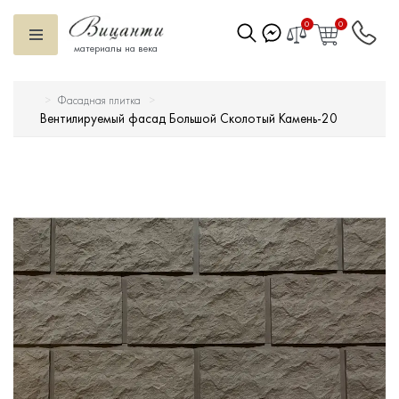
0
0
материалы на века
Фасадная плитка
Искусственный камень
Вентилируемый фасад Большой Сколотый Камень-20
Вентилируемый фасад
Декоративные элементы
Тротуарная плитка
Террасная доска
Ступени
Сухие смеси