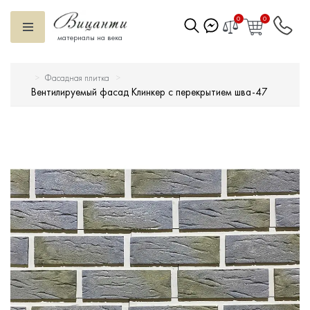
0
0
материалы на века
Фасадная плитка
Искусственный камень
Вентилируемый фасад Клинкер с перекрытием шва-47
Вентилируемый фасад
Декоративные элементы
Тротуарная плитка
Террасная доска
Ступени
Сухие смеси