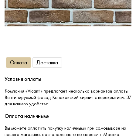
Сопутствующие товары
О компании
Услуги
Оплата
Доставка
Оплата
Условия оплаты
Портфолио
Компания «Vicanti» предлагает несколько вариантов оплаты
Вентилируемый фасад Конаковский кирпич с перекрытием-37
Доставка
для вашего удобства:
Оплата наличными
Контакты
Вы можете оплатить покупку наличными при самовывозе из
нашего магазина, расположенного по адресу: г. Москва,