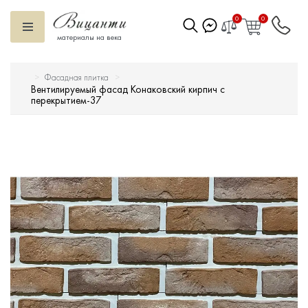
0
0
материалы на века
Фасадная плитка
Искусственный камень
Вентилируемый фасад Конаковский кирпич с
перекрытием-37
Вентилируемый фасад
Декоративные элементы
Тротуарная плитка
Террасная доска
Ступени
Сухие смеси