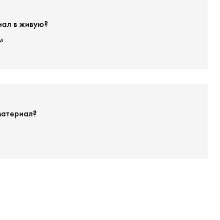
иал в живую?
м
материал?