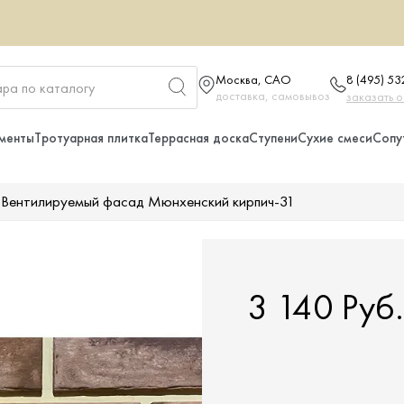
Москва, САО
8 (495) 5
доставка, самовывоз
заказать 
менты
Тротуарная плитка
Террасная доска
Ступени
Сухие смеси
Сопу
Вентилируемый фасад Мюнхенский кирпич-31
3 140 Руб.