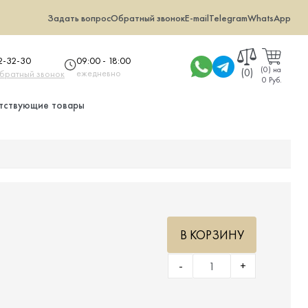
Задать вопрос
Обратный звонок
E-mail
Telegram
WhatsApp
09:00 - 18:00
32-32-30
(
0
)
на
(0)
ежедневно
обратный звонок
0 Руб.
тствующие товары
В КОРЗИНУ
-
+