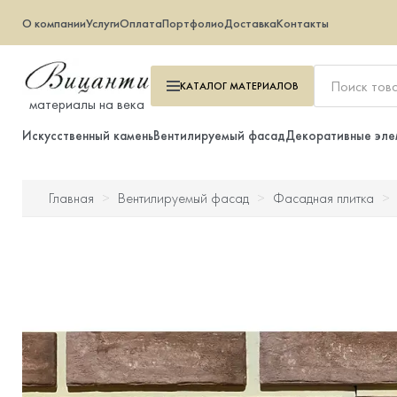
О компании
Услуги
Оплата
Портфолио
Доставка
Контакты
КАТАЛОГ
МАТЕРИАЛОВ
материалы на века
Искусственный камень
Вентилируемый фасад
Декоративные эле
Главная
Вентилируемый фасад
Фасадная плитка
Искусственный камень
Вентилируемый фасад
Декоративные элементы
Тротуарная плитка