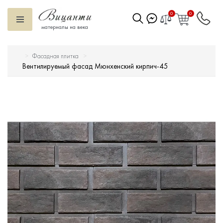
0
0
материалы на века
Фасадная плитка
Искусственный камень
Вентилируемый фасад Мюнхенский кирпич-45
Вентилируемый фасад
Декоративные элементы
Тротуарная плитка
Террасная доска
Ступени
Сухие смеси