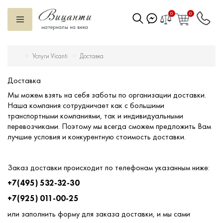
0
0
материалы на века
Услуги Vicanti
Доставка
Искусственный камень
Доставка
Вентилируемый фасад
Мы можем взять на себя заботы по организации доставки.
Наша компания сотрудничает как с большими
Декоративные элементы
транспортными компаниями, так и индивидуальными
перевозчиками. Поэтому мы всегда сможем предложить Вам
лучшие условия и конкурентную стоимость доставки.
Тротуарная плитка
Террасная доска
Заказ доставки происходит по телефонам указанным ниже:
+7(495) 532-32-30
Ступени
+7(925) 011-00-25
или заполнить форму для заказа доставки, и мы сами
Сухие смеси