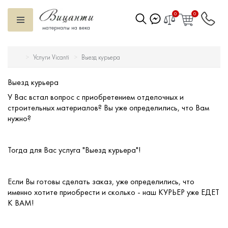
0
0
материалы на века
Услуги Vicanti
Выезд курьера
Искусственный камень
Выезд курьера
Вентилируемый фасад
У Вас встал вопрос с приобретением отделочных и
строительных материалов? Вы уже определились, что Вам
Декоративные элементы
нужно?
Тротуарная плитка
Тогда для Вас услуга "Выезд курьера"!
Террасная доска
Если Вы готовы сделать заказ, уже определились, что
именно хотите приобрести и сколько - наш КУРЬЕР уже ЕДЕТ
Ступени
К ВАМ!
Сухие смеси