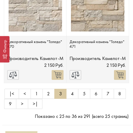
Декоративный камень "Толедо"
Декоративный камень "Толедо"
Фильтр
470
471
Производитель
Камелот-М
Производитель
Камелот-М
2 150 Руб.
2 150 Руб.
|<
<
1
2
3
4
5
6
7
8
9
>
>|
Показано с 25 по 36 из 291 (всего 25 страниц)