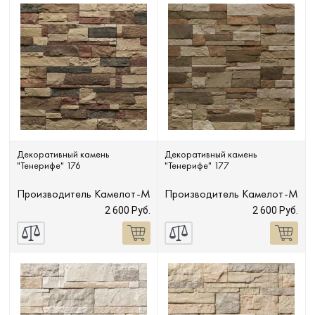
Декоративный камень
Декоративный камень
"Тенерифе" 176
"Тенерифе" 177
Производитель
Камелот-М
Производитель
Камелот-М
2 600 Руб.
2 600 Руб.