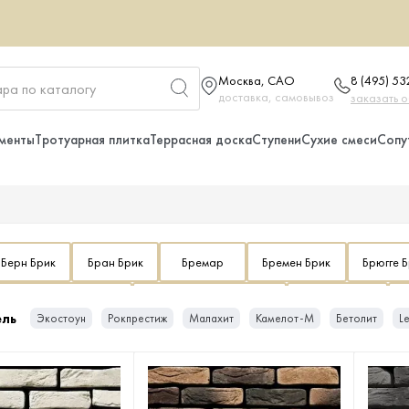
Москва, САО
8 (495) 5
доставка, самовывоз
заказать 
менты
Тротуарная плитка
Террасная доска
Ступени
Сухие смеси
Сопу
Берн Брик
Бран Брик
Бремар
Бремен Брик
Брюгге 
ый камень для цоколя
Искусственный кирпич
Ист Ридж
ель
Экостоун
Рокпрестиж
Малахит
Камелот-М
Бетолит
L
Брик
Лицен
Лоарре
Лондон Брик
Лорн
Лоти
Ринн Брик
Рока
Рутланд
Сандерлэнд
Сити Брик