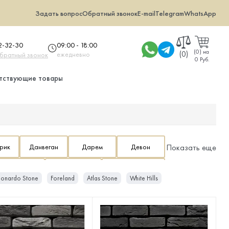
Задать вопрос
Обратный звонок
E-mail
Telegram
WhatsApp
09:00 - 18:00
32-32-30
(
0
)
на
(0)
ежедневно
обратный звонок
0 Руб.
тствующие товары
Брик
Данвеган
Дарем
Девон
Показать еще
Йорк Брик
Йоркшир
Каскад Рейндж
eonardo Stone
Foreland
Atlas Stone
White Hills
ан
Монте Кьяро
Морэй
Норд Ридж
Сопутствующие товары для искусственного камня