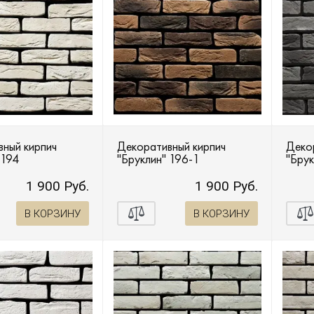
Тиволи Брик
Тилл
Тироль Брик
Толедо
Торн Брик
Хантли
Шербон
Шеффилд
Шин
ный кирпич
Декоративный кирпич
Деко
 194
"Бруклин" 196-1
"Брук
1 900 Руб.
1 900 Руб.
В КОРЗИНУ
В КОРЗИНУ