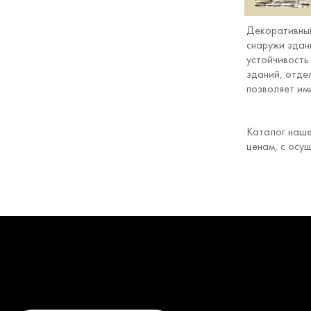
Декоративный
снаружи здан
устойчивость
зданий, отде
позволяет им
Каталог наше
ценам, с осу