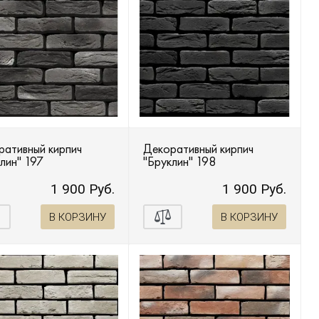
Торре Бьянка
Тоскана
Уайт Клиффс
он
Эль Торре
Эрдинг Брик
ративный кирпич
Декоративный кирпич
лин" 197
"Бруклин" 198
1 900 Руб.
1 900 Руб.
В КОРЗИНУ
В КОРЗИНУ