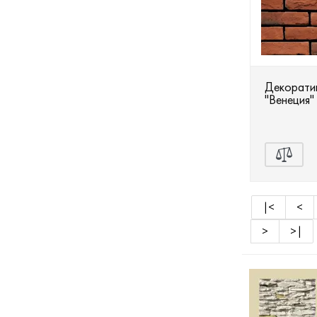
Декоратив
"Венеция"
|<
<
>
>|