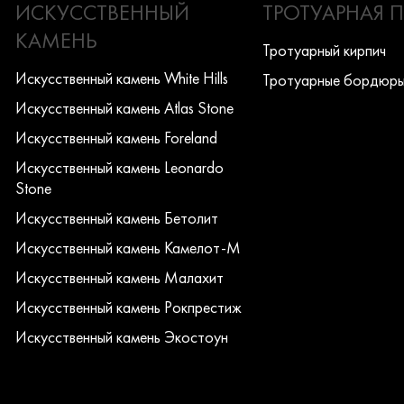
ИСКУССТВЕННЫЙ
ТРОТУАРНАЯ 
КАМЕНЬ
Тротуарный кирпич
Искусcтвенный камень White Hills
Тротуарные бордюр
Искусcтвенный камень Atlas Stone
Искусcтвенный камень Foreland
Искусcтвенный камень Leonardo
Stone
Искусcтвенный камень Бетолит
Искусcтвенный камень Камелот-М
Искусcтвенный камень Малахит
Искусcтвенный камень Рокпрестиж
Искусcтвенный камень Экостоун