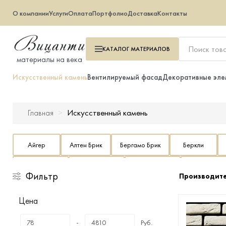
О компании
Услуги
Оплата
Портфолио
Доставка
Контакты
КАТАЛОГ
МАТЕРИАЛОВ
материалы на века
Искусственный камень
Вентилируемый фасад
Декоративные эле
Искусственный камень
Главная
Искусственный камень
Айгер
Алтен Брик
Бергамо Брик
Беркли
Вентилируемый фасад
Дерри Брик
Дюрен Брик
Зендлэнд
Искусственн
Фильтр
Декоративные элементы
Производит
Кельн Брик
Кросс Фелл
Лаутер
Ленстер
Линц 
Цена
Тротуарная плитка
Остия Брик
Реген Брик
Рейн Брик
Ригельный кирпич
-
Руб.