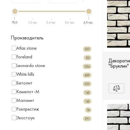
Террасная доска
Тевиот
Терамо Брик
Терамо Брик II
Тибур
Уорд Хилл
Ступени
Фьорд Лэнд
Хайлэнд
78,0
1,3 тыс.
2,4 тыс.
3,6 тыс.
4,8 тыс.
Сухие смеси
Производитель
Atlas stone
Сопутствующие товары
207
Foreland
132
Декоратив
Leonardo stone
"Бруклин"
284
White hills
489
Бетолит
220
Камелот-М
142
Малахит
142
Рокпрестиж
74
Экостоун
291